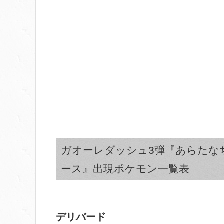
ガオーレダッシュ3弾『あらたな
ース』出現ポケモン一覧表
デリバード