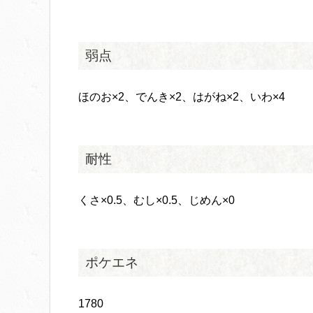
弱点
ほのお×2、でんき×2、はがね×2、いわ×4
耐性
くさ×0.5、むし×0.5、じめん×0
ポケエネ
1780