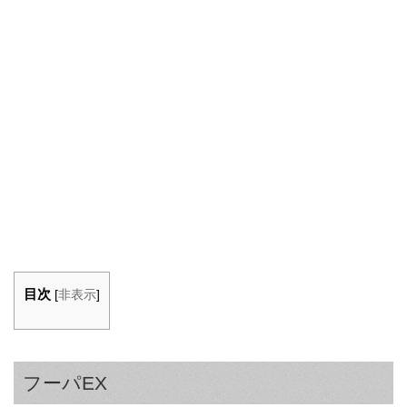
目次
[
非表示
]
フーパEX