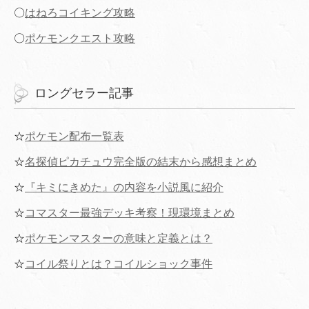
〇
はねろコイキング攻略
〇
ポケモンクエスト攻略
ロングセラー記事
☆
ポケモン配布一覧表
☆
名探偵ピカチュウ完全版の結末から感想まとめ
☆
『キミにきめた』の内容を小説風に紹介
☆
コマスター最強デッキ考察！現環境まとめ
☆
ポケモンマスターの意味と定義とは？
☆
コイル祭りとは？コイルショック事件