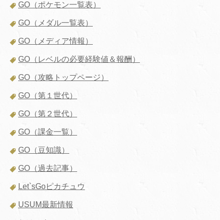
GO（ポケモン一覧表）
GO（メダル一覧表）
GO（メディア情報）
GO（レベルの必要経験値＆報酬）
GO（攻略トップページ）
GO（第１世代）
GO（第２世代）
GO（課金一覧）
GO（豆知識）
GO（過去記事）
Let`sGoピカチュウ
USUM最新情報