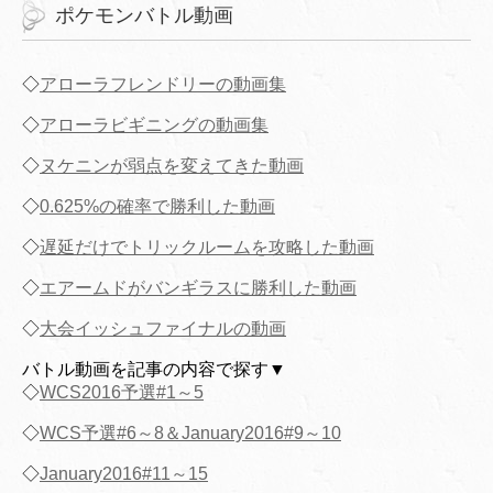
ポケモンバトル動画
◇
アローラフレンドリーの動画集
◇
アローラビギニングの動画集
◇
ヌケニンが弱点を変えてきた動画
◇
0.625%の確率で勝利した動画
◇
遅延だけでトリックルームを攻略した動画
◇
エアームドがバンギラスに勝利した動画
◇
大会イッシュファイナルの動画
バトル動画を記事の内容で探す▼
◇
WCS2016予選#1～5
◇
WCS予選#6～8＆January2016#9～10
◇
January2016#11～15