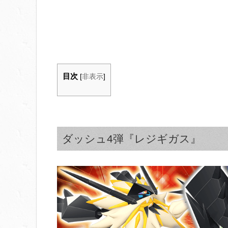
目次
[
非表示
]
ダッシュ4弾『レジギガス』