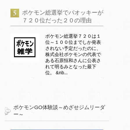
ポケモン総選挙でバオッキーが
７２０位だった２０の理由
ポケモン総選挙７２０は１
位～１００位までしか発表
されない予定だったのに、
株式会社ポケモンの代表で
ある石原恒和さんに公表さ
れて明るみとなった最下
位。 &nb...
ポケモンGO体験談～めざせジムリーダ
ー～