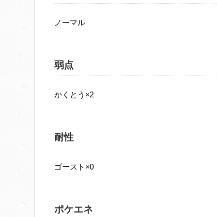
ノーマル
弱点
かくとう×2
耐性
ゴースト×0
ポケエネ