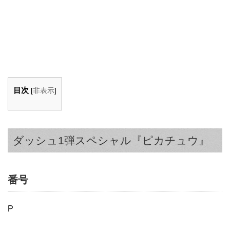
目次
[
非表示
]
ダッシュ1弾スペシャル『ピカチュウ』
番号
P