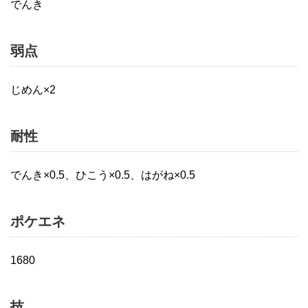
でんき
弱点
じめん×2
耐性
でんき×0.5、ひこう×0.5、はがね×0.5
ポケエネ
1680
技