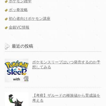
ポケモン雑学
ポッ拳攻略
初心者向けポケモン講座
金銀VC情報
最近の投稿
ポケモンスリープはいつ発売するのか予
想してみる
【考察】ザルードの種族値から育成論を
考える