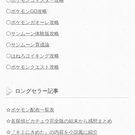
〇
ポケモンコマスター攻略
〇
ポケモンGO攻略
〇
ポケモンガオーレ攻略
〇
サンムーン体験版攻略
〇
サンムーン育成論
〇
はねろコイキング攻略
〇
ポケモンクエスト攻略
ロングセラー記事
☆
ポケモン配布一覧表
☆
名探偵ピカチュウ完全版の結末から感想まとめ
☆
『キミにきめた』の内容を小説風に紹介