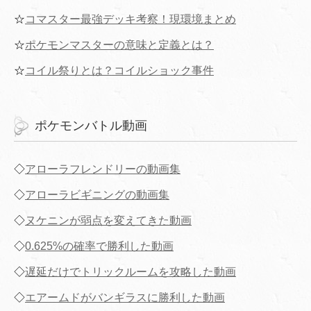
☆
コマスター最強デッキ考察！現環境まとめ
☆
ポケモンマスターの意味と定義とは？
☆
コイル祭りとは？コイルショック事件
ポケモンバトル動画
◇
アローラフレンドリーの動画集
◇
アローラビギニングの動画集
◇
ヌケニンが弱点を変えてきた動画
◇
0.625%の確率で勝利した動画
◇
遅延だけでトリックルームを攻略した動画
◇
エアームドがバンギラスに勝利した動画