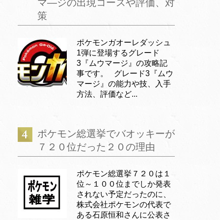
マ―ジの出現コースや評価、対
策
ポケモンガオーレダッシュ
1弾に登場するグレード
3『ムウマージ』の攻略記
事です。 グレード3『ムウ
マージ』の能力や技、入手
方法、評価など...
ポケモン総選挙でバオッキーが
７２０位だった２０の理由
ポケモン総選挙７２０は１
位～１００位までしか発表
されない予定だったのに、
株式会社ポケモンの代表で
ある石原恒和さんに公表さ