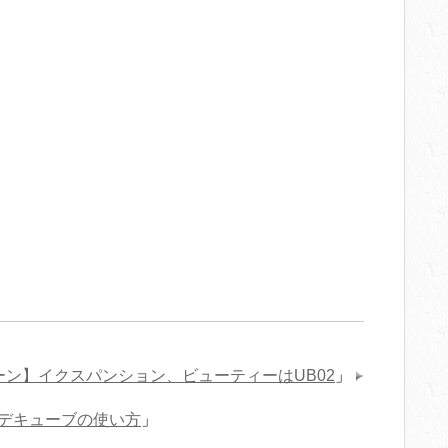
ーン】イクスパンション、ビューティーはUB02
」
デキューブの使い方
」