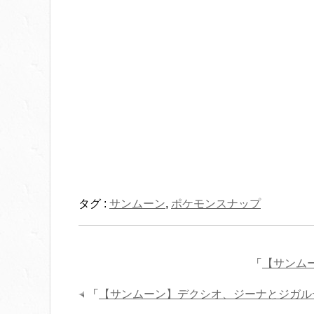
タグ :
サンムーン
,
ポケモンスナップ
「
【サンム
「
【サンムーン】デクシオ、ジーナとジガル