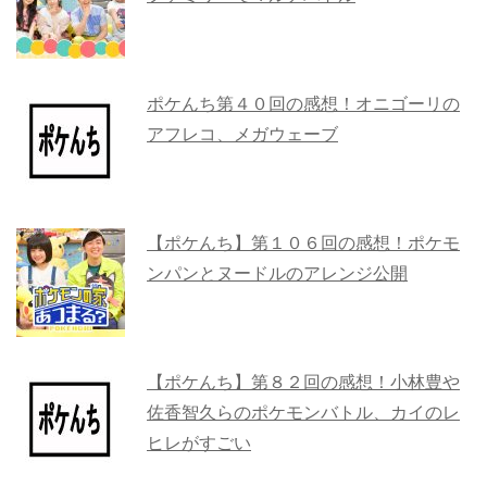
ポケんち第４０回の感想！オニゴーリの
アフレコ、メガウェーブ
【ポケんち】第１０６回の感想！ポケモ
ンパンとヌードルのアレンジ公開
【ポケんち】第８２回の感想！小林豊や
佐香智久らのポケモンバトル、カイのレ
ヒレがすごい