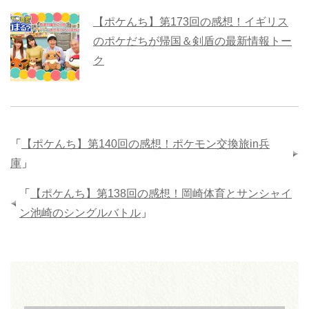
【ポケんち】第173回の感想！イギリス
のポケだちが帰国＆剣盾の最新情報トー
ク
「
【ポケんち】第140回の感想！ポケモン交換旅in兵
庫
」
「
【ポケんち】第138回の感想！岡崎体育とサンシャイ
ン池崎のシングルバトル
」