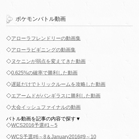
ポケモンバトル動画
◇
アローラフレンドリーの動画集
◇
アローラビギニングの動画集
◇
ヌケニンが弱点を変えてきた動画
◇
0.625%の確率で勝利した動画
◇
遅延だけでトリックルームを攻略した動画
◇
エアームドがバンギラスに勝利した動画
◇
大会イッシュファイナルの動画
バトル動画を記事の内容で探す▼
◇
WCS2016予選#1～5
◇
WCS予選#6～8＆January2016#9～10