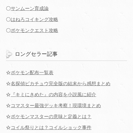
〇
サンムーン育成論
〇
はねろコイキング攻略
〇
ポケモンクエスト攻略
ロングセラー記事
☆
ポケモン配布一覧表
☆
名探偵ピカチュウ完全版の結末から感想まとめ
☆
『キミにきめた』の内容を小説風に紹介
☆
コマスター最強デッキ考察！現環境まとめ
☆
ポケモンマスターの意味と定義とは？
☆
コイル祭りとは？コイルショック事件