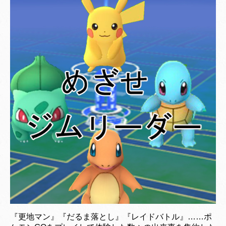
『更地マン』『だるま落とし』『レイドバトル』……ポ