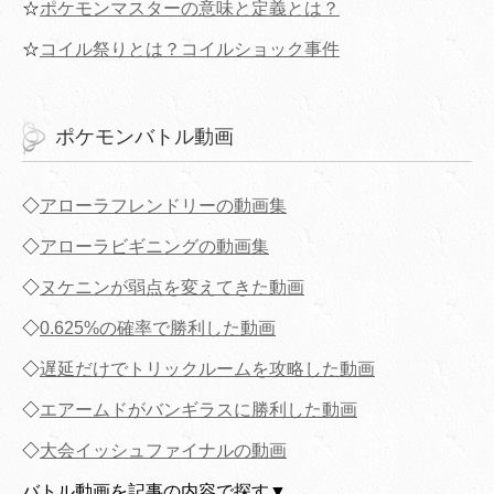
☆
ポケモンマスターの意味と定義とは？
☆
コイル祭りとは？コイルショック事件
ポケモンバトル動画
◇
アローラフレンドリーの動画集
◇
アローラビギニングの動画集
◇
ヌケニンが弱点を変えてきた動画
◇
0.625%の確率で勝利した動画
◇
遅延だけでトリックルームを攻略した動画
◇
エアームドがバンギラスに勝利した動画
◇
大会イッシュファイナルの動画
バトル動画を記事の内容で探す▼