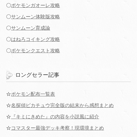
〇
ポケモンガオーレ攻略
〇
サンムーン体験版攻略
〇
サンムーン育成論
〇
はねろコイキング攻略
〇
ポケモンクエスト攻略
ロングセラー記事
☆
ポケモン配布一覧表
☆
名探偵ピカチュウ完全版の結末から感想まとめ
☆
『キミにきめた』の内容を小説風に紹介
☆
コマスター最強デッキ考察！現環境まとめ