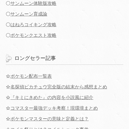
〇
サンムーン体験版攻略
〇
サンムーン育成論
〇
はねろコイキング攻略
〇
ポケモンクエスト攻略
ロングセラー記事
☆
ポケモン配布一覧表
☆
名探偵ピカチュウ完全版の結末から感想まとめ
☆
『キミにきめた』の内容を小説風に紹介
☆
コマスター最強デッキ考察！現環境まとめ
☆
ポケモンマスターの意味と定義とは？