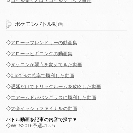
☆
コイル祭りとは？コイルショック事件
ポケモンバトル動画
◇
アローラフレンドリーの動画集
◇
アローラビギニングの動画集
◇
ヌケニンが弱点を変えてきた動画
◇
0.625%の確率で勝利した動画
◇
遅延だけでトリックルームを攻略した動画
◇
エアームドがバンギラスに勝利した動画
◇
大会イッシュファイナルの動画
バトル動画を記事の内容で探す▼
◇
WCS2016予選#1～5