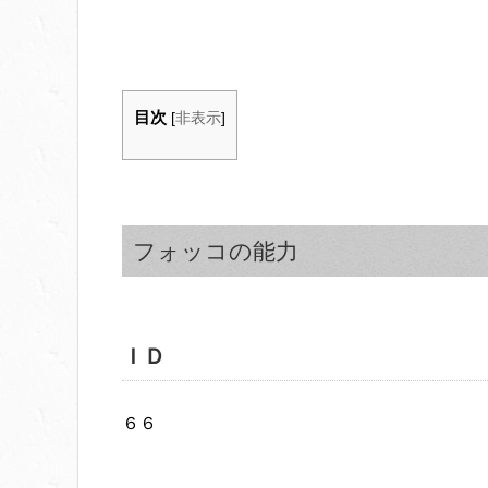
目次
[
非表示
]
フォッコの能力
ＩＤ
６６