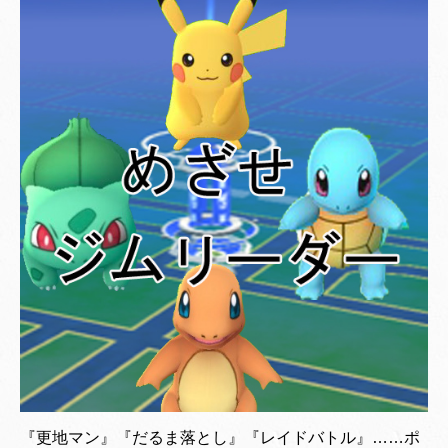
『更地マン』『だるま落とし』『レイドバトル』……ポ