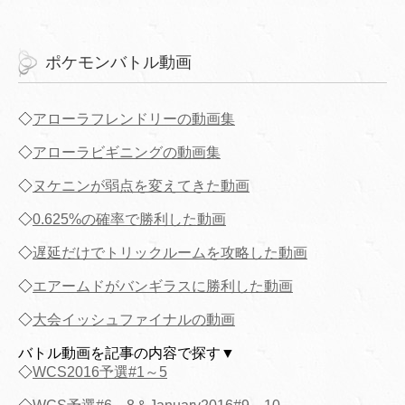
ポケモンバトル動画
◇
アローラフレンドリーの動画集
◇
アローラビギニングの動画集
◇
ヌケニンが弱点を変えてきた動画
◇
0.625%の確率で勝利した動画
◇
遅延だけでトリックルームを攻略した動画
◇
エアームドがバンギラスに勝利した動画
◇
大会イッシュファイナルの動画
バトル動画を記事の内容で探す▼
◇
WCS2016予選#1～5