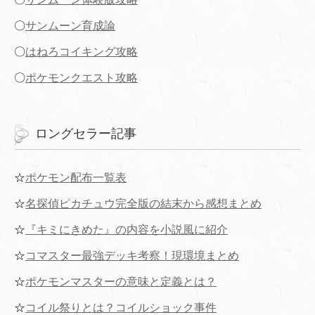
〇
サンムーン育成論
〇
はねろコイキング攻略
〇
ポケモンクエスト攻略
ロングセラー記事
☆
ポケモン配布一覧表
☆
名探偵ピカチュウ完全版の結末から感想まとめ
☆
『キミにきめた』の内容を小説風に紹介
☆
コマスター最強デッキ考察！現環境まとめ
☆
ポケモンマスターの意味と定義とは？
☆
コイル祭りとは？コイルショック事件