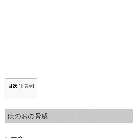
目次
[
非表示
]
ほのおの脅威