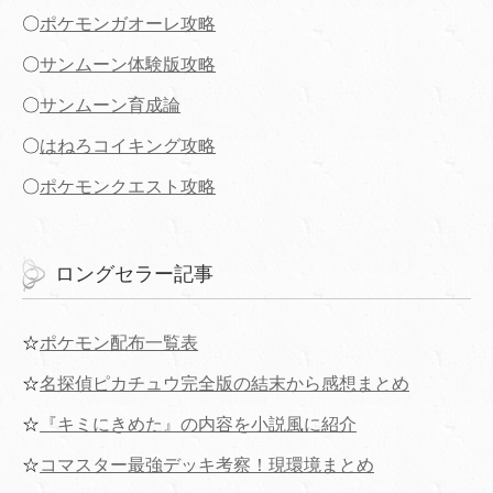
〇
ポケモンガオーレ攻略
〇
サンムーン体験版攻略
〇
サンムーン育成論
〇
はねろコイキング攻略
〇
ポケモンクエスト攻略
ロングセラー記事
☆
ポケモン配布一覧表
☆
名探偵ピカチュウ完全版の結末から感想まとめ
☆
『キミにきめた』の内容を小説風に紹介
☆
コマスター最強デッキ考察！現環境まとめ