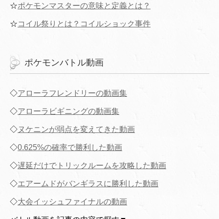
☆
ポケモンマスターの意味と定義とは？
☆
コイル祭りとは？コイルショック事件
ポケモンバトル動画
◇
アローラフレンドリーの動画集
◇
アローラビギニングの動画集
◇
ヌケニンが弱点を変えてきた動画
◇
0.625%の確率で勝利した動画
◇
遅延だけでトリックルームを攻略した動画
◇
エアームドがバンギラスに勝利した動画
◇
大会イッシュファイナルの動画