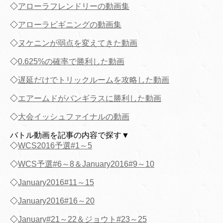
◇
アローラフレンドリーの動画集
◇
アローラビギニングの動画集
◇
ヌケニンが弱点を変えてきた動画
◇
0.625%の確率で勝利した動画
◇
遅延だけでトリックルームを攻略した動画
◇
エアームドがバンギラスに勝利した動画
◇
大会イッシュファイナルの動画
バトル動画を記事の内容で探す▼
◇
WCS2016予選#1～5
◇
WCS予選#6～8＆January2016#9～10
◇
January2016#11～15
◇
January2016#16～20
◇
January#21～22＆ジョウト#23～25