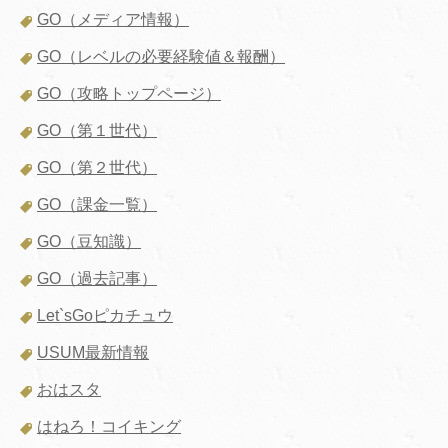
GO（メディア情報）
GO（レベルの必要経験値＆報酬）
GO（攻略トップページ）
GO（第１世代）
GO（第２世代）
GO（課金一覧）
GO（豆知識）
GO（過去記事）
Let`sGoピカチュウ
USUM最新情報
おはスタ
はねろ！コイキング