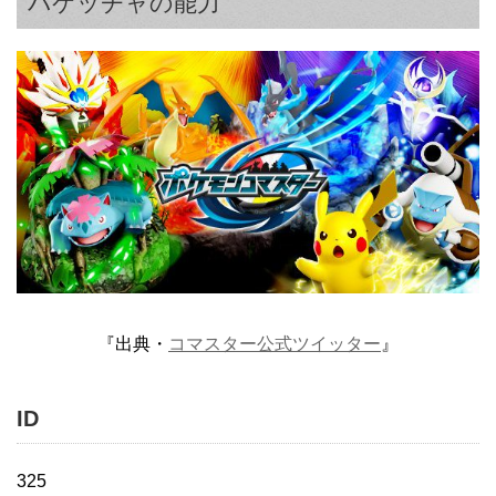
バケッチャの能力
『出典・
コマスター公式ツイッター
』
ID
325