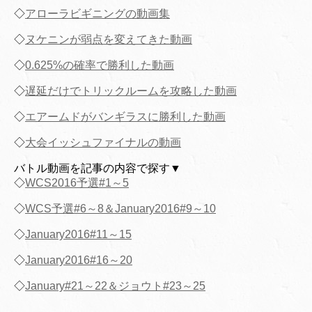
◇
アローラビギニングの動画集
◇
ヌケニンが弱点を変えてきた動画
◇
0.625%の確率で勝利した動画
◇
遅延だけでトリックルームを攻略した動画
◇
エアームドがバンギラスに勝利した動画
◇
大会イッシュファイナルの動画
バトル動画を記事の内容で探す▼
◇
WCS2016予選#1～5
◇
WCS予選#6～8＆January2016#9～10
◇
January2016#11～15
◇
January2016#16～20
◇
January#21～22＆ジョウト#23～25