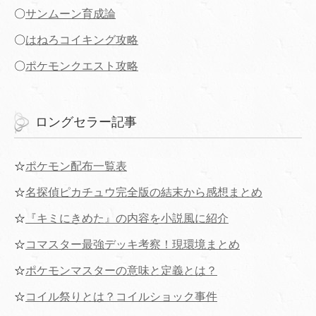
〇
サンムーン育成論
〇
はねろコイキング攻略
〇
ポケモンクエスト攻略
ロングセラー記事
☆
ポケモン配布一覧表
☆
名探偵ピカチュウ完全版の結末から感想まとめ
☆
『キミにきめた』の内容を小説風に紹介
☆
コマスター最強デッキ考察！現環境まとめ
☆
ポケモンマスターの意味と定義とは？
☆
コイル祭りとは？コイルショック事件