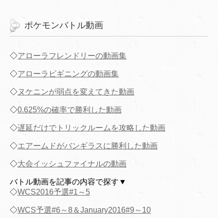
ポケモンバトル動画
◇
アローラフレンドリーの動画集
◇
アローラビギニングの動画集
◇
ヌケニンが弱点を変えてきた動画
◇
0.625%の確率で勝利した動画
◇
遅延だけでトリックルームを攻略した動画
◇
エアームドがバンギラスに勝利した動画
◇
大会イッシュファイナルの動画
バトル動画を記事の内容で探す▼
◇
WCS2016予選#1～5
◇
WCS予選#6～8＆January2016#9～10