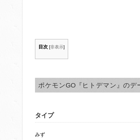
目次
[
非表示
]
ポケモンGO『ヒトデマン』のデ
タイプ
みず