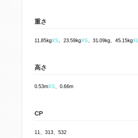
重さ
11.85kg
XS
、23.59kg
XS
、31.09kg、45.15kg
X
高さ
0.53m
XS
、0.66m
CP
11、313、532