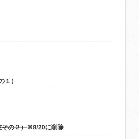
）
の１）
技その２）
※8/20に削除