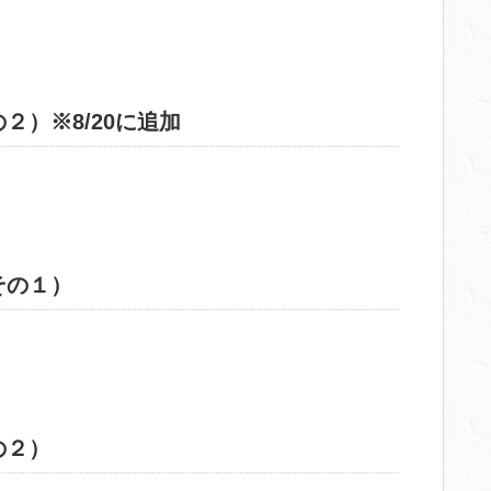
２）※8/20に追加
その１）
の２）