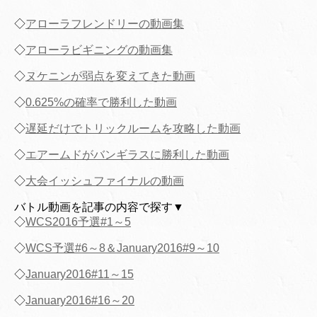
◇
アローラフレンドリーの動画集
◇
アローラビギニングの動画集
◇
ヌケニンが弱点を変えてきた動画
◇
0.625%の確率で勝利した動画
◇
遅延だけでトリックルームを攻略した動画
◇
エアームドがバンギラスに勝利した動画
◇
大会イッシュファイナルの動画
バトル動画を記事の内容で探す▼
◇
WCS2016予選#1～5
◇
WCS予選#6～8＆January2016#9～10
◇
January2016#11～15
◇
January2016#16～20