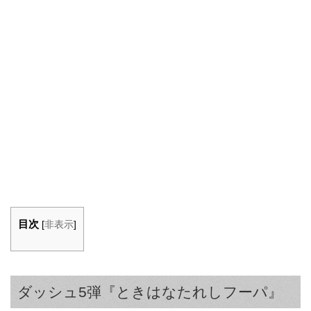
目次
[
非表示
]
ダッシュ5弾『ときはなたれしフーパ』