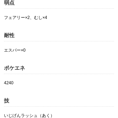
弱点
フェアリー×2、むし×4
耐性
エスパー×0
ポケエネ
4240
技
いじげんラッシュ（あく）