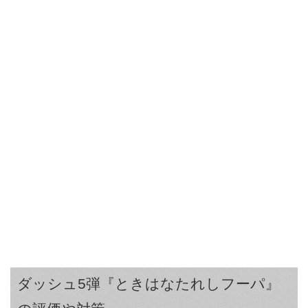
ダッシュ5弾『ときはなたれしフーパ』