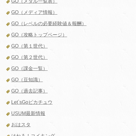
GO（メダル一覧表）
GO（メディア情報）
GO（レベルの必要経験値＆報酬）
GO（攻略トップページ）
GO（第１世代）
GO（第２世代）
GO（課金一覧）
GO（豆知識）
GO（過去記事）
Let`sGoピカチュウ
USUM最新情報
おはスタ
はねろ！コイキング