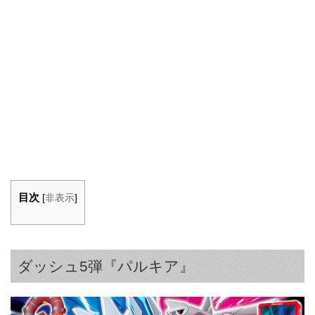
目次
[
非表示
]
ダッシュ5弾『パルキア』