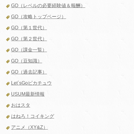
GO（レベルの必要経験値＆報酬）
GO（攻略トップページ）
GO（第１世代）
GO（第２世代）
GO（課金一覧）
GO（豆知識）
GO（過去記事）
Let`sGoピカチュウ
USUM最新情報
おはスタ
はねろ！コイキング
アニメ（XY&Z）