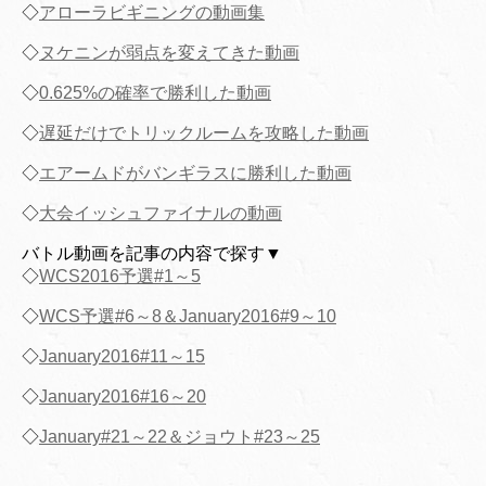
◇
アローラビギニングの動画集
◇
ヌケニンが弱点を変えてきた動画
◇
0.625%の確率で勝利した動画
◇
遅延だけでトリックルームを攻略した動画
◇
エアームドがバンギラスに勝利した動画
◇
大会イッシュファイナルの動画
バトル動画を記事の内容で探す▼
◇
WCS2016予選#1～5
◇
WCS予選#6～8＆January2016#9～10
◇
January2016#11～15
◇
January2016#16～20
◇
January#21～22＆ジョウト#23～25