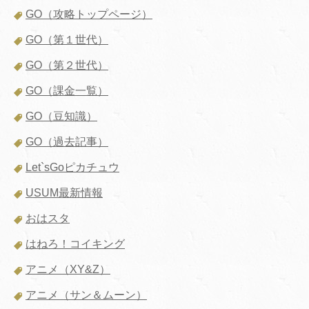
GO（攻略トップページ）
GO（第１世代）
GO（第２世代）
GO（課金一覧）
GO（豆知識）
GO（過去記事）
Let`sGoピカチュウ
USUM最新情報
おはスタ
はねろ！コイキング
アニメ（XY&Z）
アニメ（サン＆ムーン）