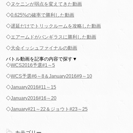
◇
ヌケニンが弱点を変えてきた動画
◇
0.625%の確率で勝利した動画
◇
遅延だけでトリックルームを攻略した動画
◇
エアームドがバンギラスに勝利した動画
◇
大会イッシュファイナルの動画
バトル動画を記事の内容で探す▼
◇
WCS2016予選#1～5
◇
WCS予選#6～8＆January2016#9～10
◇
January2016#11～15
◇
January2016#16～20
◇
January#21～22＆ジョウト#23～25
カテゴリー