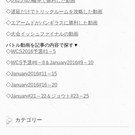
◇
0.625%の確率で勝利した動画
◇
遅延だけでトリックルームを攻略した動画
◇
エアームドがバンギラスに勝利した動画
◇
大会イッシュファイナルの動画
バトル動画を記事の内容で探す▼
◇
WCS2016予選#1～5
◇
WCS予選#6～8＆January2016#9～10
◇
January2016#11～15
◇
January2016#16～20
◇
January#21～22＆ジョウト#23～25
カテゴリー