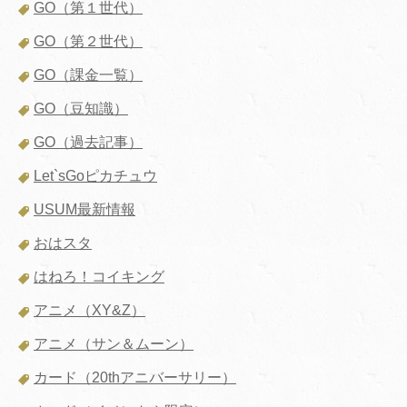
GO（第１世代）
GO（第２世代）
GO（課金一覧）
GO（豆知識）
GO（過去記事）
Let`sGoピカチュウ
USUM最新情報
おはスタ
はねろ！コイキング
アニメ（XY&Z）
アニメ（サン＆ムーン）
カード（20thアニバーサリー）