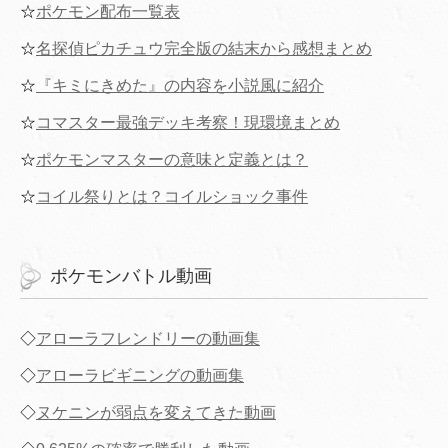
☆
ポケモン配布一覧表
☆
名探偵ピカチュウ完全版の結末から感想まとめ
☆
『キミにきめた』の内容を小説風に紹介
☆
コマスター最強デッキ考察！現環境まとめ
☆
ポケモンマスターの意味と定義とは？
☆
コイル祭りとは？コイルショック事件
ポケモンバトル動画
◇
アローラフレンドリーの動画集
◇
アローラビギニングの動画集
◇
ヌケニンが弱点を変えてきた動画