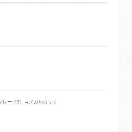
グレード3）
→
メガルカリオ