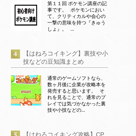
第１１回 ポケモン講座の記
事です。 ポケモンにおい
て、クリティカルや会心の
一撃の意味を持つ『きゅう
しょ』。 ...
【はねろコイキング】裏技や小
技などの豆知識まとめ
通常のゲームソフトなら、
数ヶ月後に企業が攻略本を
発売すると思います。 そ
れを見ることで、通常のプ
レイでは気づかなかった裏
技や小技などの...
【はねろコイキング攻略】CP