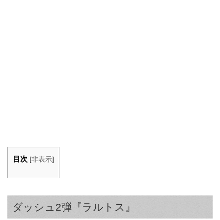
目次
[
非表示
]
ダッシュ2弾『ラルトス』