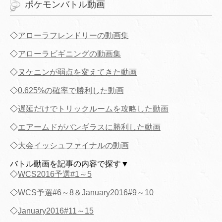
ポケモンバトル動画
◇
アローラフレンドリーの動画集
◇
アローラビギニングの動画集
◇
ヌケニンが弱点を変えてきた動画
◇
0.625%の確率で勝利した動画
◇
遅延だけでトリックルームを攻略した動画
◇
エアームドがバンギラスに勝利した動画
◇
大会イッシュファイナルの動画
バトル動画を記事の内容で探す▼
◇
WCS2016予選#1～5
◇
WCS予選#6～8＆January2016#9～10
◇
January2016#11～15