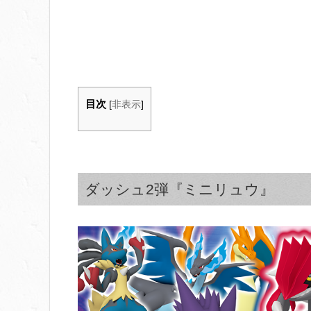
目次
[
非表示
]
ダッシュ2弾『ミニリュウ』