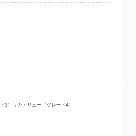
ド3）
→
カイリュー（グレード4）