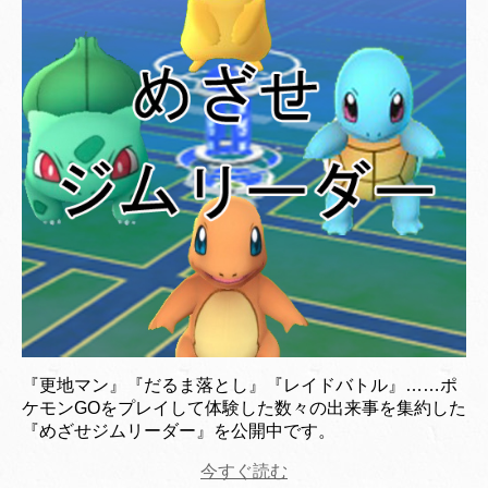
『更地マン』『だるま落とし』『レイドバトル』……ポ
ケモンGOをプレイして体験した数々の出来事を集約した
『めざせジムリーダー』を公開中です。
今すぐ読む