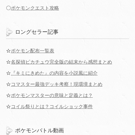
〇
ポケモンクエスト攻略
ロングセラー記事
☆
ポケモン配布一覧表
☆
名探偵ピカチュウ完全版の結末から感想まとめ
☆
『キミにきめた』の内容を小説風に紹介
☆
コマスター最強デッキ考察！現環境まとめ
☆
ポケモンマスターの意味と定義とは？
☆
コイル祭りとは？コイルショック事件
ポケモンバトル動画