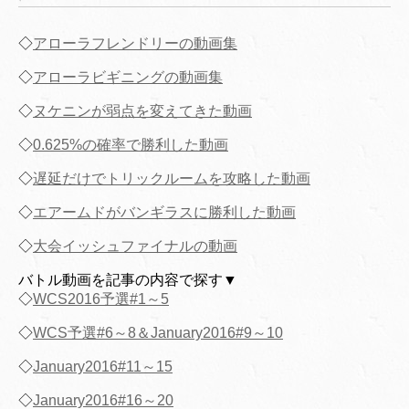
◇
アローラフレンドリーの動画集
◇
アローラビギニングの動画集
◇
ヌケニンが弱点を変えてきた動画
◇
0.625%の確率で勝利した動画
◇
遅延だけでトリックルームを攻略した動画
◇
エアームドがバンギラスに勝利した動画
◇
大会イッシュファイナルの動画
バトル動画を記事の内容で探す▼
◇
WCS2016予選#1～5
◇
WCS予選#6～8＆January2016#9～10
◇
January2016#11～15
◇
January2016#16～20