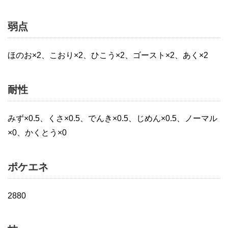
弱点
ほのお×2、こおり×2、ひこう×2、ゴースト×2、あく×2
耐性
みず×0.5、くさ×0.5、でんき×0.5、じめん×0.5、ノーマル
×0、かくとう×0
ポケエネ
2880