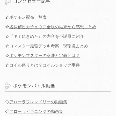
ロングセラー記事
☆
ポケモン配布一覧表
☆
名探偵ピカチュウ完全版の結末から感想まとめ
☆
『キミにきめた』の内容を小説風に紹介
☆
コマスター最強デッキ考察！現環境まとめ
☆
ポケモンマスターの意味と定義とは？
☆
コイル祭りとは？コイルショック事件
ポケモンバトル動画
◇
アローラフレンドリーの動画集
◇
アローラビギニングの動画集