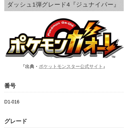
ダッシュ1弾グレード4『ジュナイパー』
『出典・
ポケットモンスター公式サイト
』
番号
D1-016
グレード