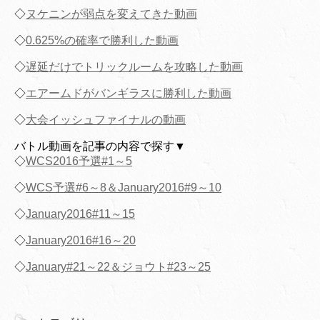
◇
ヌケニンが弱点を変えてきた動画
◇
0.625%の確率で勝利した動画
◇
遅延だけでトリックルームを攻略した動画
◇
エアームドがバンギラスに勝利した動画
◇
大会イッシュファイナルの動画
バトル動画を記事の内容で探す▼
◇
WCS2016予選#1～5
◇
WCS予選#6～8＆January2016#9～10
◇
January2016#11～15
◇
January2016#16～20
◇
January#21～22＆ジョウト#23～25