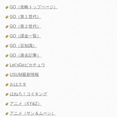
GO（攻略トップページ）
GO（第１世代）
GO（第２世代）
GO（課金一覧）
GO（豆知識）
GO（過去記事）
Let`sGoピカチュウ
USUM最新情報
おはスタ
はねろ！コイキング
アニメ（XY&Z）
アニメ（サン＆ムーン）