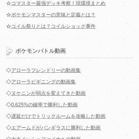
☆
コマスター最強デッキ考察！現環境まとめ
☆
ポケモンマスターの意味と定義とは？
☆
コイル祭りとは？コイルショック事件
ポケモンバトル動画
◇
アローラフレンドリーの動画集
◇
アローラビギニングの動画集
◇
ヌケニンが弱点を変えてきた動画
◇
0.625%の確率で勝利した動画
◇
遅延だけでトリックルームを攻略した動画
◇
エアームドがバンギラスに勝利した動画