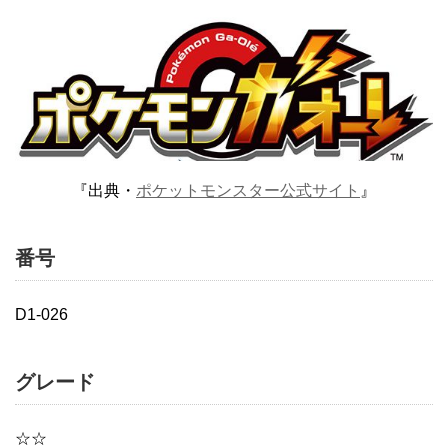
『出典・
ポケットモンスター公式サイト
』
番号
D1-026
グレード
☆☆