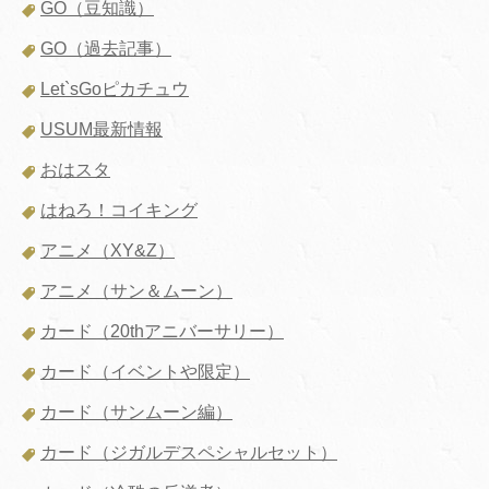
GO（豆知識）
GO（過去記事）
Let`sGoピカチュウ
USUM最新情報
おはスタ
はねろ！コイキング
アニメ（XY&Z）
アニメ（サン＆ムーン）
カード（20thアニバーサリー）
カード（イベントや限定）
カード（サンムーン編）
カード（ジガルデスペシャルセット）