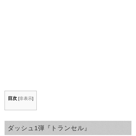
目次
[
非表示
]
ダッシュ1弾『トランセル』