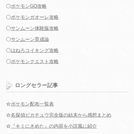
〇
ポケモンGO攻略
〇
ポケモンガオーレ攻略
〇
サンムーン体験版攻略
〇
サンムーン育成論
〇
はねろコイキング攻略
〇
ポケモンクエスト攻略
ロングセラー記事
☆
ポケモン配布一覧表
☆
名探偵ピカチュウ完全版の結末から感想まとめ
☆
『キミにきめた』の内容を小説風に紹介