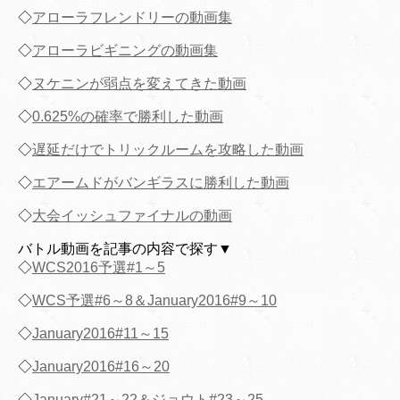
◇
アローラフレンドリーの動画集
◇
アローラビギニングの動画集
◇
ヌケニンが弱点を変えてきた動画
◇
0.625%の確率で勝利した動画
◇
遅延だけでトリックルームを攻略した動画
◇
エアームドがバンギラスに勝利した動画
◇
大会イッシュファイナルの動画
バトル動画を記事の内容で探す▼
◇
WCS2016予選#1～5
◇
WCS予選#6～8＆January2016#9～10
◇
January2016#11～15
◇
January2016#16～20
◇
January#21～22＆ジョウト#23～25