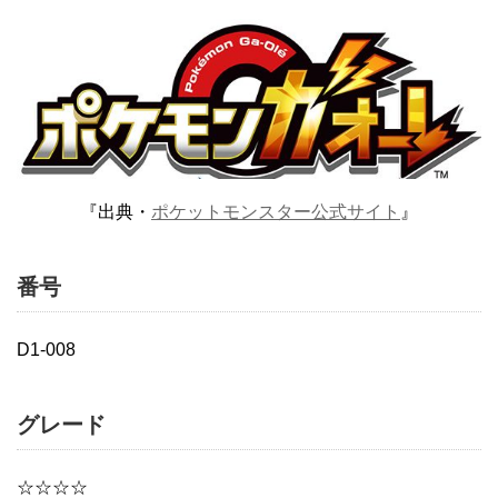
『出典・
ポケットモンスター公式サイト
』
番号
D1-008
グレード
☆☆☆☆