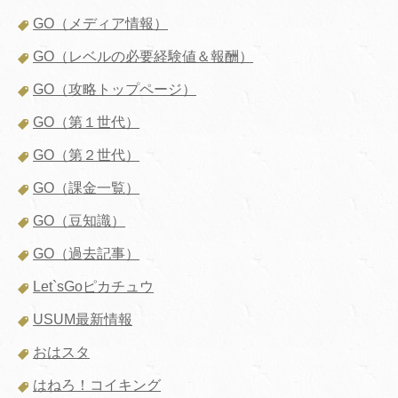
GO（メディア情報）
GO（レベルの必要経験値＆報酬）
GO（攻略トップページ）
GO（第１世代）
GO（第２世代）
GO（課金一覧）
GO（豆知識）
GO（過去記事）
Let`sGoピカチュウ
USUM最新情報
おはスタ
はねろ！コイキング