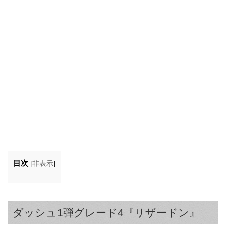
目次
[
非表示
]
ダッシュ1弾グレード4『リザードン』