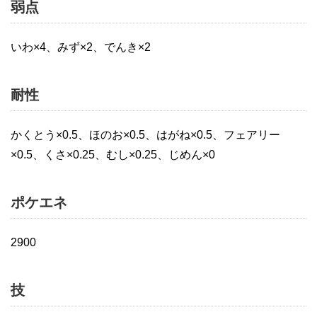
弱点
いわ×4、みず×2、でんき×2
耐性
かくとう×0.5、ほのお×0.5、はがね×0.5、フェアリー
×0.5、くさ×0.25、むし×0.25、じめん×0
ポケエネ
2900
技