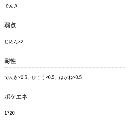
でんき
弱点
じめん×2
耐性
でんき×0.5、ひこう×0.5、はがね×0.5
ポケエネ
1720