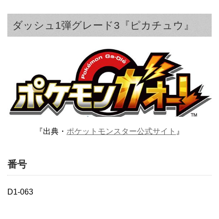
ダッシュ1弾グレード3『ピカチュウ』
『出典・
ポケットモンスター公式サイト
』
番号
D1-063